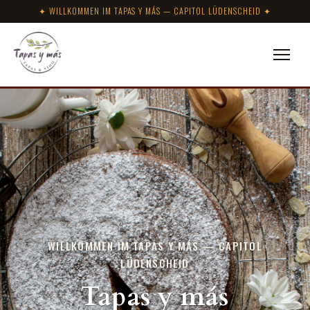
✦ WILLKOMMEN IM TAPAS Y MÁS — CAPITOL LÜDENSCHEID ✦
WILLKOMMEN IM TAPAS Y MÁS — CAPITOL
LÜDENSCHEID
Tapas y más