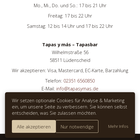
Mo., Mi., Do. und So.: 17 bis 21 Uhr
Freitag: 17 bis 22 Uhr
Samstag: 12 bis 14 Uhr und 17 bis 22 Uhr
Tapas y más – Tapasbar
Wilhelmstraße 56
58511 Lüdenscheid
Wir akzeptieren: Visa, Mastercard, EC-Karte, Barzahlung
Telefon:
02351 6560850
E-Mail:
info@tapasymas.de
Wir setzen optionale Cookies für Analyse & Marketing
ein, um unsere Seite zu verbessern. Sie können selbst
entscheiden, was Sie zulassen möchten.
TISCH RESERVIEREN
Alle akzeptieren
Nur notwendige
Mehr Infos