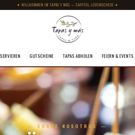
✦ WILLKOMMEN IM TAPAS Y MÁS — CAPITOL LÜDENSCHEID ✦
SERVIEREN
GUTSCHEINE
TAPAS ABHOLEN
FEIERN & EVENTS
— SOBRE NOSOTROS —