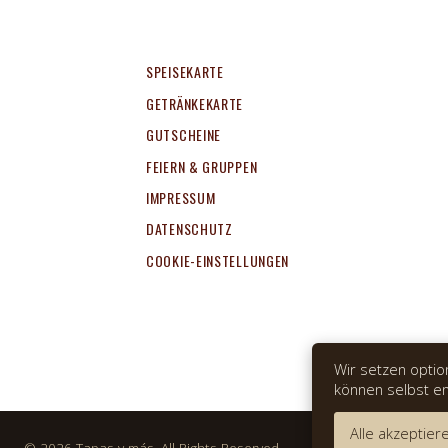
SPEISEKARTE
GETRÄNKEKARTE
GUTSCHEINE
FEIERN & GRUPPEN
IMPRESSUM
DATENSCHUTZ
COOKIE-EINSTELLUNGEN
Wir setzen optio
können selbst e
Alle akzeptier
© 2026 Tapas y más. All Rights Reserved.