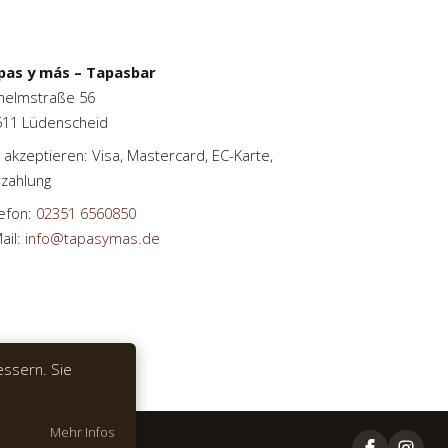
pas y más – Tapasbar
helmstraße 56
511 Lüdenscheid
 akzeptieren: Visa, Mastercard, EC-Karte,
zahlung
efon:
02351 6560850
ail:
info@tapasymas.de
essern. Sie
Mehr Infos