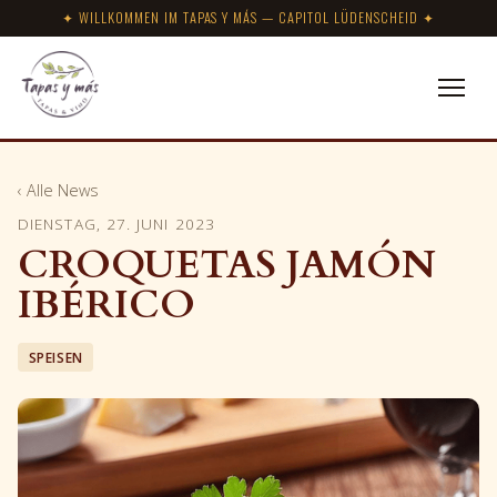
✦ WILLKOMMEN IM TAPAS Y MÁS — CAPITOL LÜDENSCHEID ✦
‹ Alle News
DIENSTAG, 27. JUNI 2023
CROQUETAS JAMÓN
IBÉRICO
SPEISEN