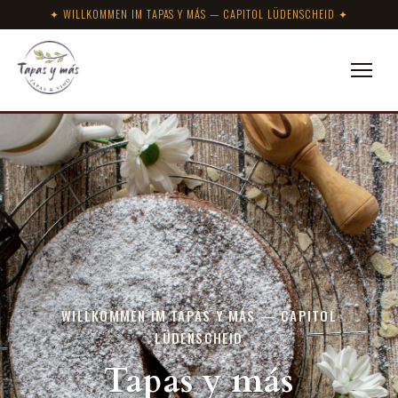
✦ WILLKOMMEN IM TAPAS Y MÁS — CAPITOL LÜDENSCHEID ✦
WILLKOMMEN IM TAPAS Y MÁS — CAPITOL
LÜDENSCHEID
Tapas y más