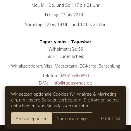
Mo., Mi., Do. und So.: 17 bis 21 Uhr
Freitag: 17 bis 22 Uhr
Samstag: 12 bis 14 Uhr und 17 bis 22 Uhr
Tapas y más – Tapasbar
Wilhelmstraße 56
58511 Lüdenscheid
Wir akzeptieren: Visa, Mastercard, EC-Karte, Barzahlung
Telefon:
02351 6560850
E-Mail:
info@tapasymas.de
Wir setzen optionale Cookies für Analyse & Marketing
ein, um unsere Seite zu verbessern. Sie können selbst
entscheiden, was Sie zulassen möchten.
TISCH RESERVIEREN
Alle akzeptieren
Nur notwendige
Mehr Infos