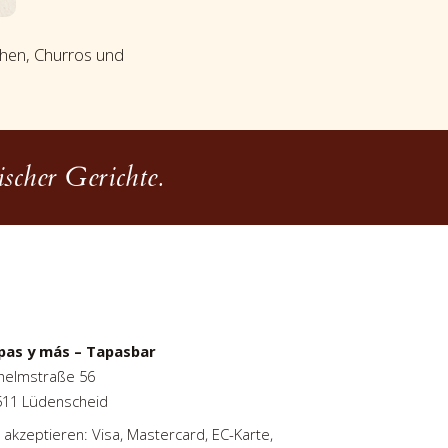
chen, Churros und
scher Gerichte.
pas y más – Tapasbar
helmstraße 56
511 Lüdenscheid
 akzeptieren: Visa, Mastercard, EC-Karte,