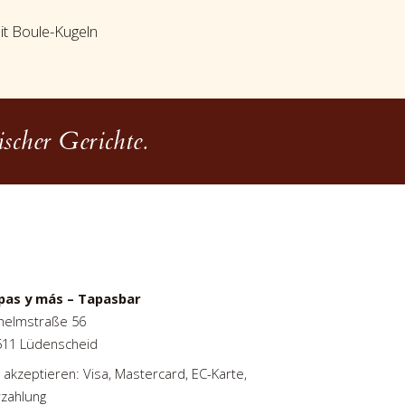
it Boule-Kugeln
scher Gerichte.
pas y más – Tapasbar
helmstraße 56
511 Lüdenscheid
 akzeptieren: Visa, Mastercard, EC-Karte,
zahlung