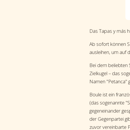
Das Tapas y más hat
Ab sofort können S
ausleihen, um auf 
Bei dem beliebten S
Zielkugel – das so
Namen "Petanca" ge
Boule ist ein franz
(das sogenannte "
gegeneinander gespi
der Gegenpartei gib
zuvor vereinbarte P