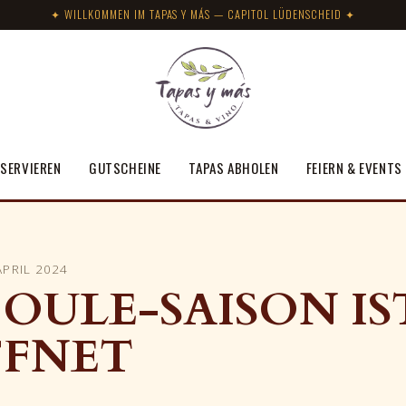
✦ WILLKOMMEN IM TAPAS Y MÁS — CAPITOL LÜDENSCHEID ✦
SERVIEREN
GUTSCHEINE
TAPAS ABHOLEN
FEIERN & EVENTS
APRIL 2024
BOULE-SAISON IS
FFNET