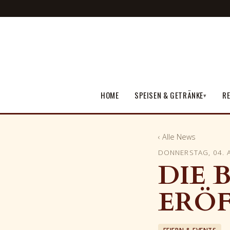
HOME
SPEISEN & GETRÄNKE
RE
▾
‹ Alle News
DONNERSTAG, 04. 
DIE 
ERÖ