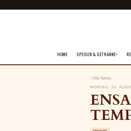
HOME
SPEISEN & GETRÄNKE
RE
▾
‹ Alle News
MONTAG, 26. AUGU
ENSA
TEM