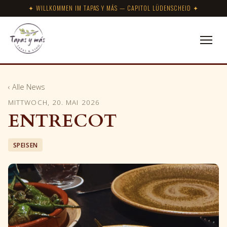
✦ WILLKOMMEN IM TAPAS Y MÁS — CAPITOL LÜDENSCHEID ✦
‹ Alle News
MITTWOCH, 20. MAI 2026
ENTRECOT
SPEISEN