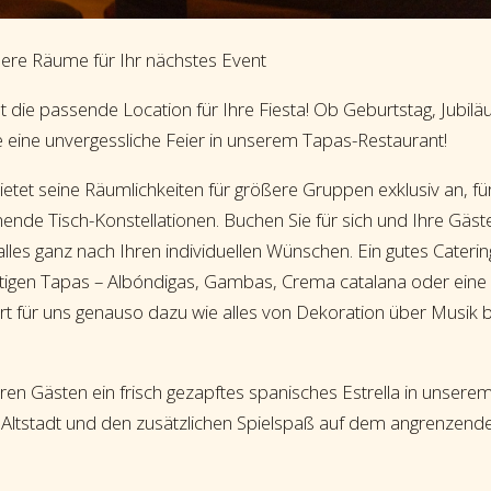
sere Räume für Ihr nächstes Event
t die passende Location für Ihre Fiesta! Ob Geburtstag, Jubil
e eine unvergessliche Feier in unserem Tapas-Restaurant!
etet seine Räumlichkeiten für größere Gruppen exklusiv an, fü
ende Tisch-Konstellationen. Buchen Sie für sich und Ihre Gäst
 alles ganz nach Ihren individuellen Wünschen. Ein gutes Caterin
fältigen Tapas – Albóndigas, Gambas, Crema catalana oder eine
ört für uns genauso dazu wie alles von Dekoration über Musik 
ren Gästen ein frisch gezapftes spanisches Estrella in unsere
Altstadt und den zusätzlichen Spielspaß auf dem angrenzend