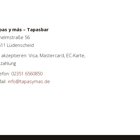
pas y más – Tapasbar
helmstraße 56
511 Lüdenscheid
 akzeptieren: Visa, Mastercard, EC-Karte,
zahlung
efon:
02351 6560850
ail:
info@tapasymas.de