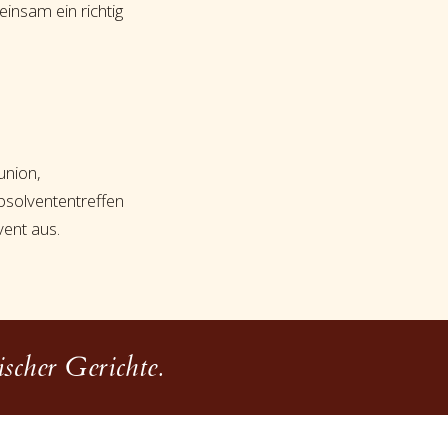
insam ein richtig
union,
bsolvententreffen
vent aus.
scher Gerichte.