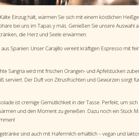
lte Einzug hält, wärmen Sie sich mit einem köstlichen Heißget
häre bei uns im Tapas y más. Genießen Sie unsere Auswahl 
tränken, die Herz und Seele erwärmen:
r aus Spanien: Unser Carajillo vereint kräftigen Espresso mit f
e Sangría wird mit frischen Orangen- und Apfelstücken zubere
eiß serviert. Der Duft von Zitrusfrüchten und Gewürzen sorgt fü
olade ist cremige Gemütlichkeit in der Tasse. Perfekt, um sic
wärmen und den Moment zu genießen. Dazu noch ein Stück 
ommen!
getränke sind auch mit Hafermilch erhältlich – vegan und laktos