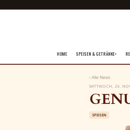
HOME
SPEISEN & GETRÄNKE
RE
▾
‹ Alle News
MITTWOCH, 26. NO
GENU
SPEISEN