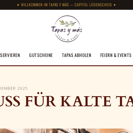
✦ WILLKOMMEN IM TAPAS Y MÁS — CAPITOL LÜDENSCHEID ✦
SERVIEREN
GUTSCHEINE
TAPAS ABHOLEN
FEIERN & EVENTS
VEMBER 2025
SS FÜR KALTE T