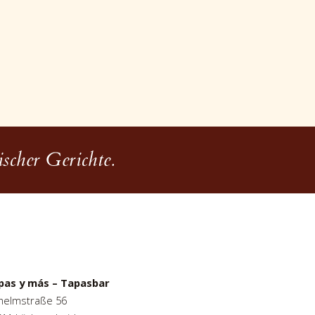
scher Gerichte.
pas y más – Tapasbar
helmstraße 56