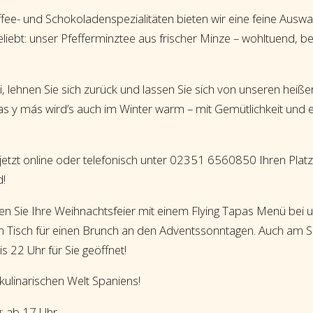
ee- und Schokoladenspezialitäten bieten wir eine feine Ausw
liebt: unser Pfefferminztee aus frischer Minze – wohltuend, b
lehnen Sie sich zurück und lassen Sie sich von unseren heißen
s y más wird’s auch im Winter warm – mit Gemütlichkeit und
jetzt online oder telefonisch unter 02351 6560850 Ihren Platz
d!
en Sie Ihre Weihnachtsfeier mit einem Flying Tapas Menü bei 
nen Tisch für einen Brunch an den Adventssonntagen. Auch am 
s 22 Uhr für Sie geöffnet!
kulinarischen Welt Spaniens!
: ab 17 Uhr