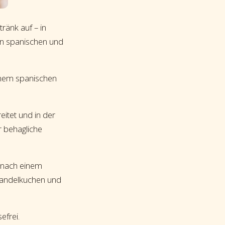
ränk auf – in
an spanischen und
einem spanischen
itet und in der
r behagliche
h nach einem
Mandelkuchen und
efrei.