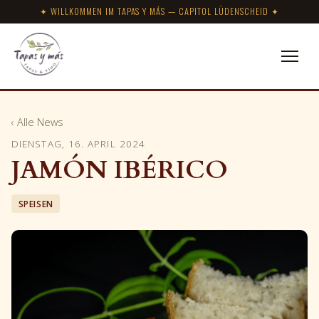
✦ WILLKOMMEN IM TAPAS Y MÁS — CAPITOL LÜDENSCHEID ✦
‹ Alle News
DIENSTAG, 16. APRIL 2024
JAMÓN IBÉRICO
SPEISEN