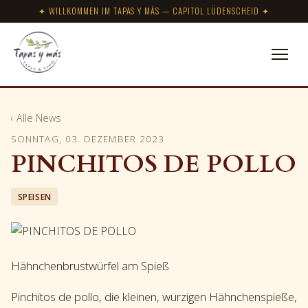
✦ WILLKOMMEN IM TAPAS Y MÁS — CAPITOL LÜDENSCHEID ✦
‹ Alle News
SONNTAG, 03. DEZEMBER 2023
PINCHITOS DE POLLO
SPEISEN
Hähnchenbrustwürfel am Spieß
Pinchitos de pollo, die kleinen, würzigen Hähnchenspieße,