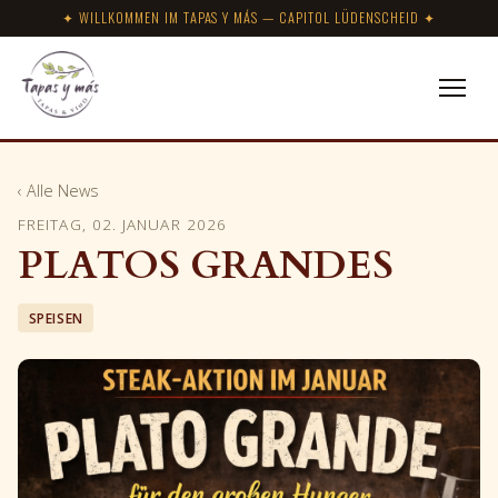
✦ WILLKOMMEN IM TAPAS Y MÁS — CAPITOL LÜDENSCHEID ✦
‹ Alle News
FREITAG, 02. JANUAR 2026
PLATOS GRANDES
SPEISEN