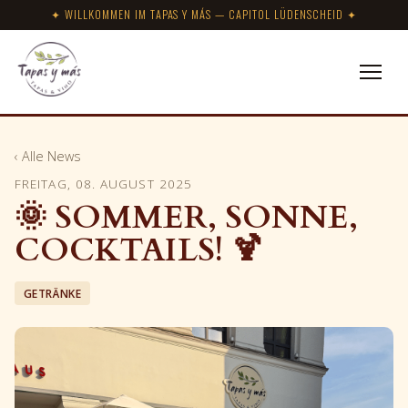
✦ WILLKOMMEN IM TAPAS Y MÁS — CAPITOL LÜDENSCHEID ✦
‹ Alle News
FREITAG, 08. AUGUST 2025
🌞 SOMMER, SONNE,
COCKTAILS! 🍹
GETRÄNKE