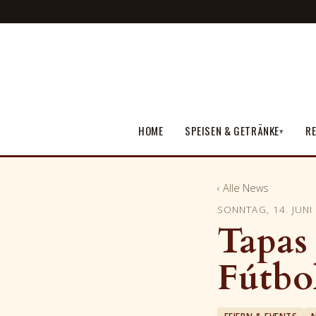
HOME
SPEISEN & GETRÄNKE
RE
▾
‹ Alle News
SONNTAG, 14. JUNI
Tapas
Fútbo