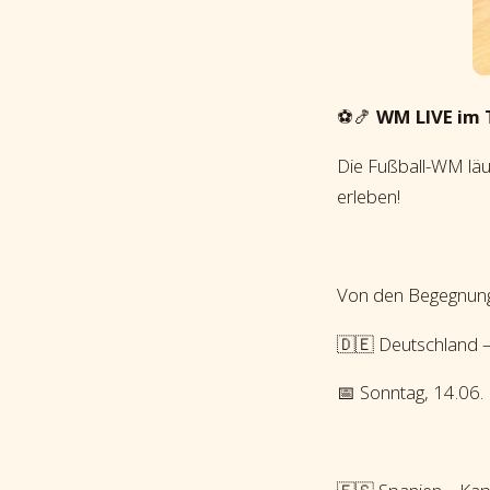
⚽🍤
WM LIVE im 
Die Fußball-WM läu
erleben!
Von den Begegnung
🇩🇪 Deutschland 
📅 Sonntag, 14.06.