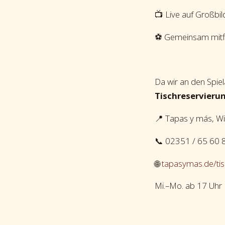
📺 Live auf Großbi
⚽ Gemeinsam mitf
Da wir an den Spie
Tischreservieru
📍 Tapas y más, W
📞 02351 / 65 60 
🌐
tapasymas.de/tis
Mi.–Mo. ab 17 Uhr 