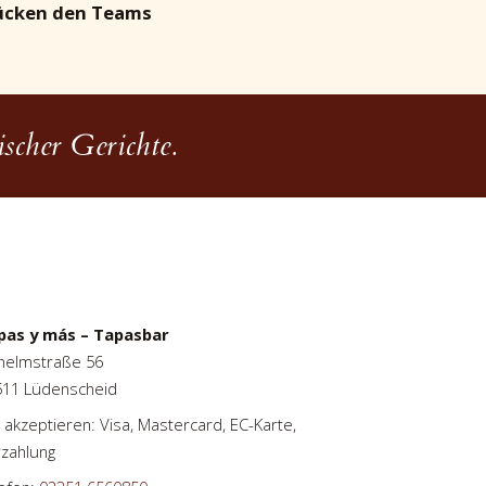
ücken den Teams
scher Gerichte.
pas y más – Tapasbar
helmstraße 56
511 Lüdenscheid
 akzeptieren: Visa, Mastercard, EC-Karte,
zahlung