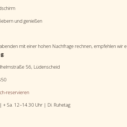
ldschirm
iebern und genießen
labenden mit einer hohen Nachfrage rechnen, empfehlen wir 
ng
.
ilhelmstraße 56, Lüdenscheid
850
ch-reservieren
| + Sa. 12–14.30 Uhr | Di. Ruhetag