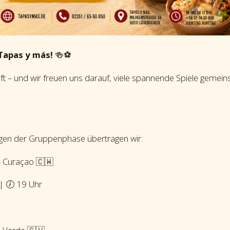
Tapas y más!
🍻⚽
ft – und wir freuen uns darauf, viele spannende Spiele gemei
en der Gruppenphase übertragen wir:
– Curaçao 🇨🇼
 | 🕖 19 Uhr