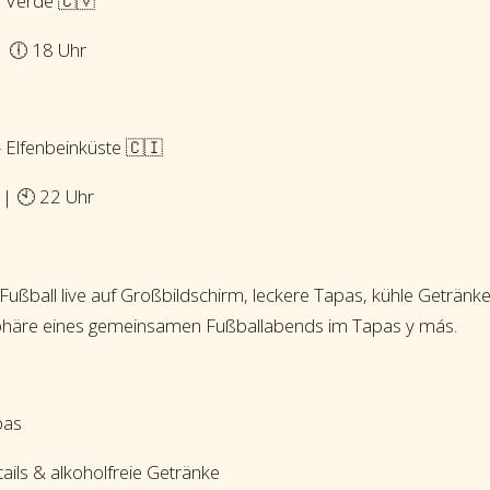
p Verde 🇨🇻
| 🕕 18 Uhr
 Elfenbeinküste 🇨🇮
 | 🕙 22 Uhr
 Fußball live auf Großbildschirm, leckere Tapas, kühle Getränk
äre eines gemeinsamen Fußballabends im Tapas y más.
pas
tails & alkoholfreie Getränke