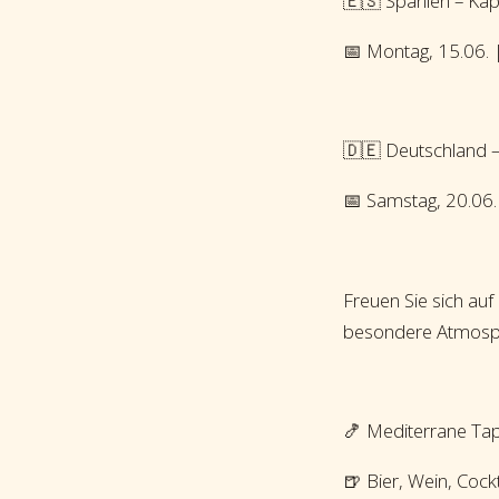
🇪🇸 Spanien – Ka
📅 Montag, 15.06. 
🇩🇪 Deutschland –
📅 Samstag, 20.06.
Freuen Sie sich auf
besondere Atmosph
🍤 Mediterrane Ta
🍺 Bier, Wein, Cock