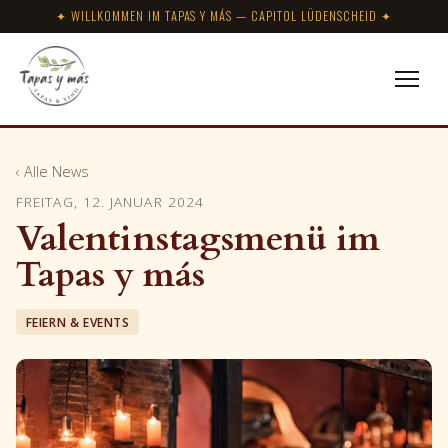
✦ WILLKOMMEN IM TAPAS Y MÁS — CAPITOL LÜDENSCHEID ✦
‹ Alle News
FREITAG, 12. JANUAR 2024
Valentinstagsmenü im
Tapas y más
FEIERN & EVENTS