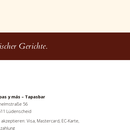
scher Gerichte.
pas y más – Tapasbar
helmstraße 56
511 Lüdenscheid
 akzeptieren: Visa, Mastercard, EC-Karte,
zahlung