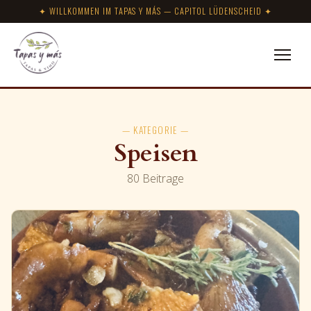
✦ WILLKOMMEN IM TAPAS Y MÁS — CAPITOL LÜDENSCHEID ✦
— KATEGORIE —
Speisen
80 Beitrage