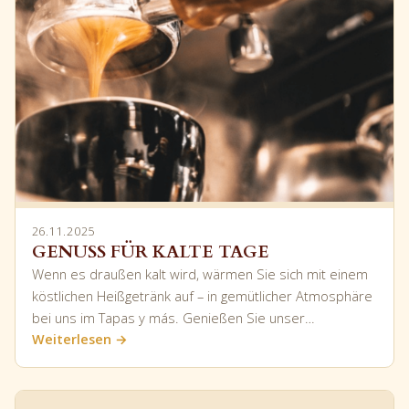
26.11.2025
GENUSS FÜR KALTE TAGE
Wenn es draußen kalt wird, wärmen Sie sich mit einem
köstlichen Heißgetränk auf – in gemütlicher Atmosphäre
bei uns im Tapas y más. Genießen Sie unser…
Weiterlesen →