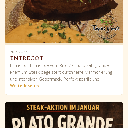
20.5.2026
ENTRECOT
Entrecot - Entrecôte vom Rind Zart und saftig: Unser
Premium-Steak begeistert durch feine Marmorierung
und intensiven Geschmack. Perfekt gegrillt und …
Weiterlesen →